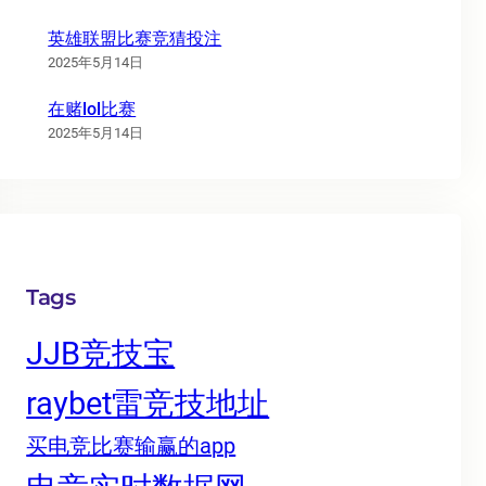
英雄联盟比赛竞猜投注
2025年5月14日
在赌lol比赛
2025年5月14日
Tags
JJB竞技宝
raybet雷竞技地址
买电竞比赛输赢的app