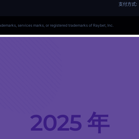
2025 年