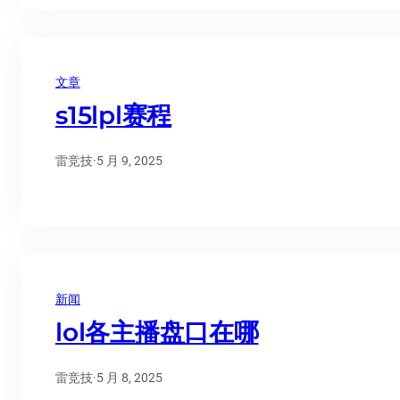
文章
s15lpl赛程
雷竞技
·
5 月 9, 2025
新闻
lol各主播盘口在哪
雷竞技
·
5 月 8, 2025