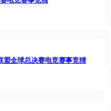
总决赛电竞赛事竞猜
英雄联盟全球总决赛电竞赛事竞猜