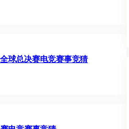
联盟全球总决赛电竞赛事竞猜