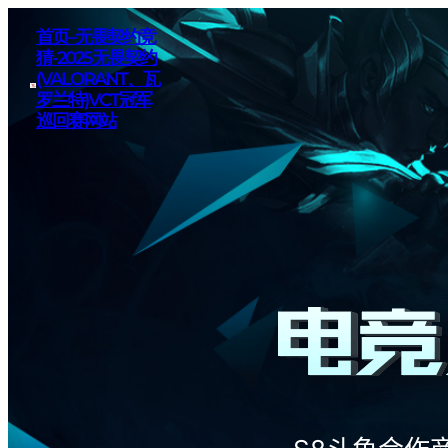
首页–无畏契约竞
猜-2025无畏契约
(VALORANT、瓦
罗兰特)VCT冠军
巡回赛网站