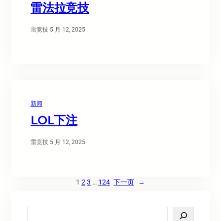
雷法拉竞技
雷竞技
·
5 月 12, 2025
新闻
LOL下注
雷竞技
·
5 月 12, 2025
1
2
3
…
124
下一页
→
S