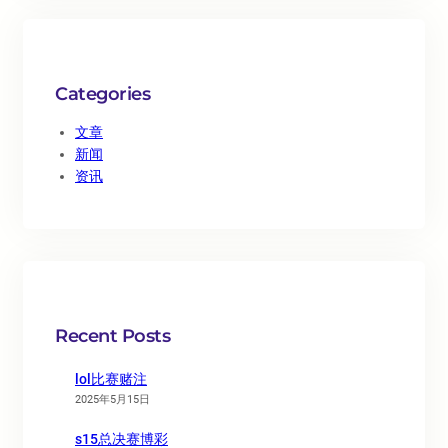
Categories
文章
新闻
资讯
Recent Posts
lol比赛赌注
2025年5月15日
s15总决赛博彩