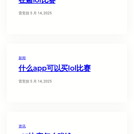
雷竞技
·
5 月 14, 2025
新闻
什么app可以买lol比赛
雷竞技
·
5 月 14, 2025
资讯