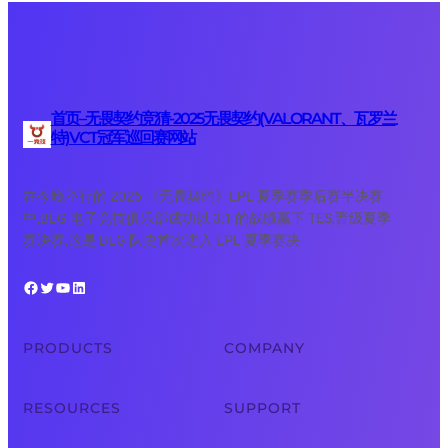
首页–无畏契约竞猜-2025无畏契约(VALORANT、瓦罗兰
特)VCT冠军巡回赛网站
在今晚举行的 2025 《无畏契约》LPL 夏季赛季后赛半决赛
中,BLG 电子竞技俱乐部成功以 3:1 的战绩赢下 TES,晋级夏季
赛决赛,这是 BLG 队史首次进入 LPL 夏季赛决
Facebook
Twitter
YouTube
LinkedIn
PRODUCTS
COMPANY
RESOURCES
SUPPORT