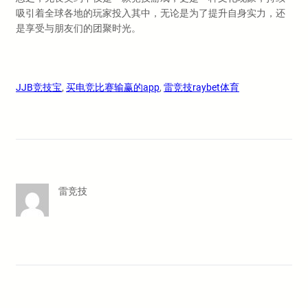
吸引着全球各地的玩家投入其中，无论是为了提升自身实力，还
是享受与朋友们的团聚时光。
JJB竞技宝
, 
买电竞比赛输赢的app
, 
雷竞技raybet体育
雷竞技