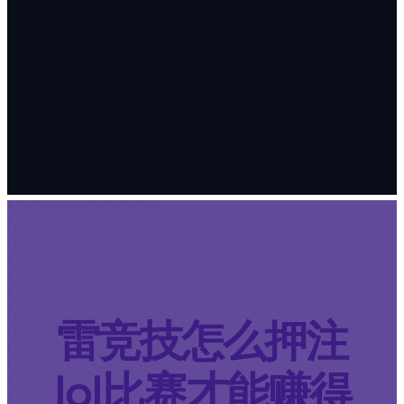
雷竞技怎么押注
lol比赛才能赚得