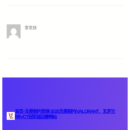
雷竞技
首页–无畏契约竞猜-2025无畏契约(VALORANT、瓦罗兰
特)VCT冠军巡回赛网站