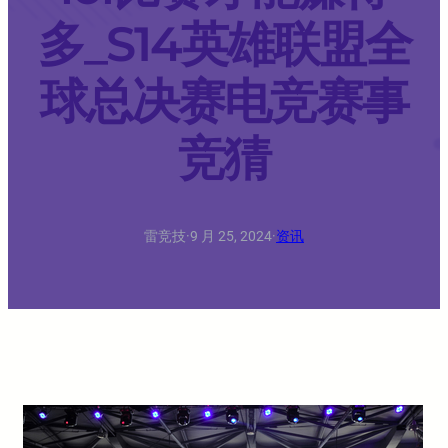
多_S14英雄联盟全
球总决赛电竞赛事
竞猜
雷竞技
·
9 月 25, 2024
·
资讯