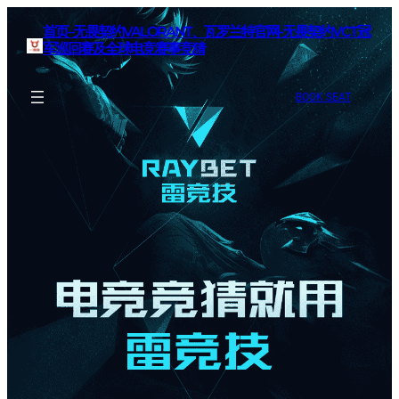
首页–无畏契约VALORANT、瓦罗兰特官网-无畏契约VCT冠
军巡回赛及全球电竞赛事竞猜
BOOK SEAT