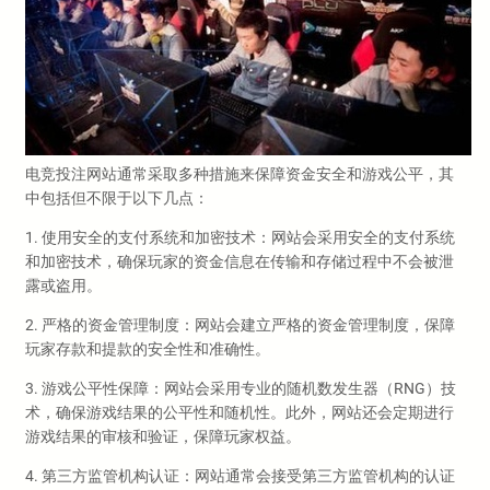
电竞投注网站通常采取多种措施来保障资金安全和游戏公平，其
中包括但不限于以下几点：
1. 使用安全的支付系统和加密技术：网站会采用安全的支付系统
和加密技术，确保玩家的资金信息在传输和存储过程中不会被泄
露或盗用。
2. 严格的资金管理制度：网站会建立严格的资金管理制度，保障
玩家存款和提款的安全性和准确性。
3. 游戏公平性保障：网站会采用专业的随机数发生器（RNG）技
术，确保游戏结果的公平性和随机性。此外，网站还会定期进行
游戏结果的审核和验证，保障玩家权益。
4. 第三方监管机构认证：网站通常会接受第三方监管机构的认证