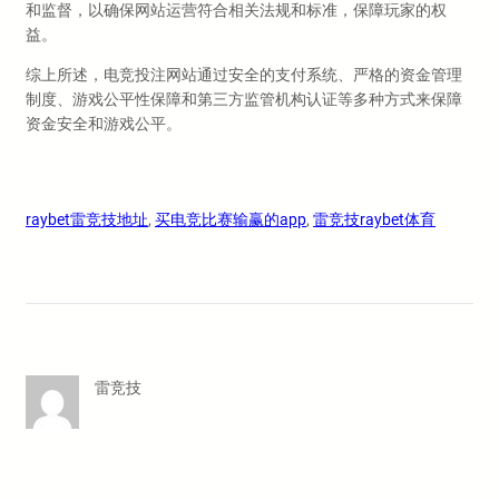
和监督，以确保网站运营符合相关法规和标准，保障玩家的权
益。
综上所述，电竞投注网站通过安全的支付系统、严格的资金管理
制度、游戏公平性保障和第三方监管机构认证等多种方式来保障
资金安全和游戏公平。
raybet雷竞技地址
, 
买电竞比赛输赢的app
, 
雷竞技raybet体育
雷竞技