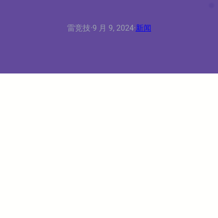
雷竞技
·
9 月 9, 2024
·
新闻