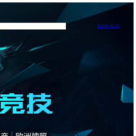
BOOK SEAT