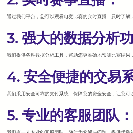
通过我们平台，您可以观看电竞比赛的实时直播，及时了解
3. 强大的数据分析
我们提供各种数据分析工具，帮助您更准确地预测比赛结果
4. 安全便捷的交易
我们采用安全可靠的支付系统，保障您的资金安全，让您可
5. 专业的客服团队
我们有一支专业的客服团队，随时为您解决问题，提供优质