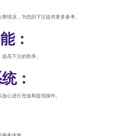
比赛情况，为您的下注提供更多参考。
功能：
，提高下注的胜率。
系统：
以放心进行充值和提现操作。
：
的服务体验。