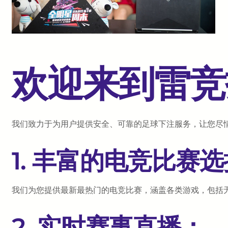
欢迎来到雷竞
我们致力于为用户提供安全、可靠的足球下注服务，让您尽
1. 丰富的电竞比赛
我们为您提供最新最热门的电竞比赛，涵盖各类游戏，包括无畏
2. 实时赛事直播：