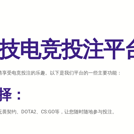
技电竞投注平
情享受电竞投注的乐趣。以下是我们平台的一些主要功能：
选择：
契约、DOTA2、CS:GO等，让您随时随地参与投注。