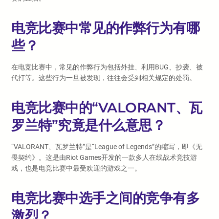
电竞比赛中常见的作弊行为有哪
些？
在电竞比赛中，常见的作弊行为包括外挂、利用BUG、抄袭、被
代打等。这些行为一旦被发现，往往会受到相关规定的处罚。
电竞比赛中的“VALORANT、瓦
罗兰特”究竟是什么意思？
“VALORANT、瓦罗兰特”是“League of Legends”的缩写，即《无
畏契约》。这是由Riot Games开发的一款多人在线战术竞技游
戏，也是电竞比赛中最受欢迎的游戏之一。
电竞比赛中选手之间的竞争有多
激烈？