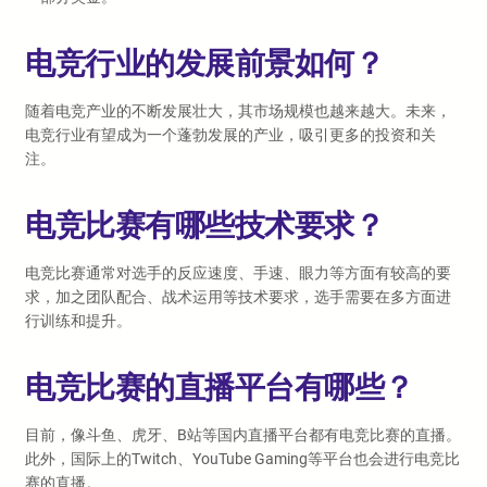
电竞行业的发展前景如何？
随着电竞产业的不断发展壮大，其市场规模也越来越大。未来，
电竞行业有望成为一个蓬勃发展的产业，吸引更多的投资和关
注。
电竞比赛有哪些技术要求？
电竞比赛通常对选手的反应速度、手速、眼力等方面有较高的要
求，加之团队配合、战术运用等技术要求，选手需要在多方面进
行训练和提升。
电竞比赛的直播平台有哪些？
目前，像斗鱼、虎牙、B站等国内直播平台都有电竞比赛的直播。
此外，国际上的Twitch、YouTube Gaming等平台也会进行电竞比
赛的直播。