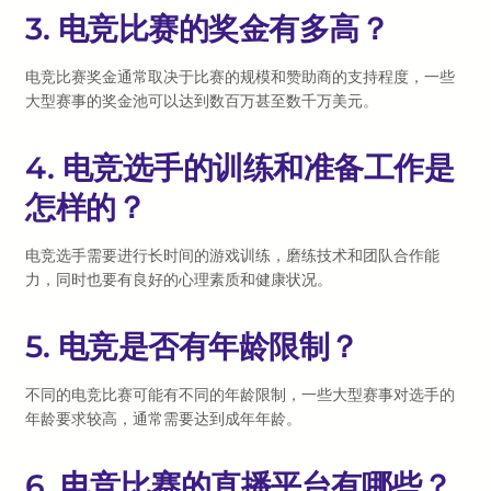
3. 电竞比赛的奖金有多高？
电竞比赛奖金通常取决于比赛的规模和赞助商的支持程度，一些
大型赛事的奖金池可以达到数百万甚至数千万美元。
4. 电竞选手的训练和准备工作是
怎样的？
电竞选手需要进行长时间的游戏训练，磨练技术和团队合作能
力，同时也要有良好的心理素质和健康状况。
5. 电竞是否有年龄限制？
不同的电竞比赛可能有不同的年龄限制，一些大型赛事对选手的
年龄要求较高，通常需要达到成年年龄。
6. 电竞比赛的直播平台有哪些？