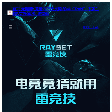
首页–无畏契约竞猜-2025无畏契约(VALORANT、瓦罗兰
特)VCT冠军巡回赛网站
BOOK SEAT