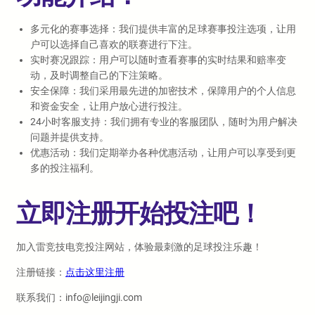
多元化的赛事选择：我们提供丰富的足球赛事投注选项，让用
户可以选择自己喜欢的联赛进行下注。
实时赛况跟踪：用户可以随时查看赛事的实时结果和赔率变
动，及时调整自己的下注策略。
安全保障：我们采用最先进的加密技术，保障用户的个人信息
和资金安全，让用户放心进行投注。
24小时客服支持：我们拥有专业的客服团队，随时为用户解决
问题并提供支持。
优惠活动：我们定期举办各种优惠活动，让用户可以享受到更
多的投注福利。
立即注册开始投注吧！
加入雷竞技电竞投注网站，体验最刺激的足球投注乐趣！
注册链接：
点击这里注册
联系我们：info@leijingji.com