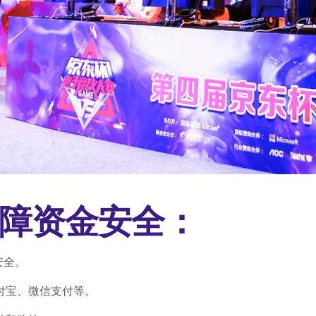
障资金安全：
安全。
付宝、微信支付等。