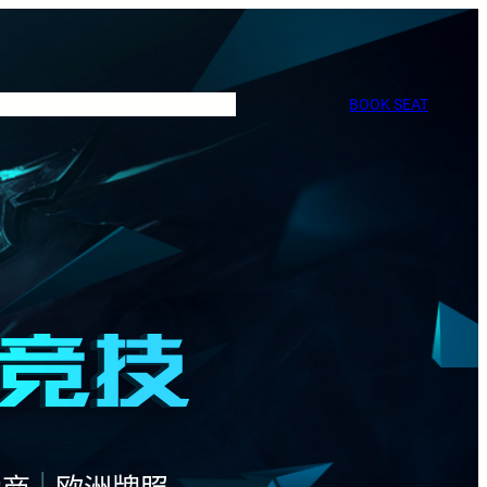
BOOK SEAT