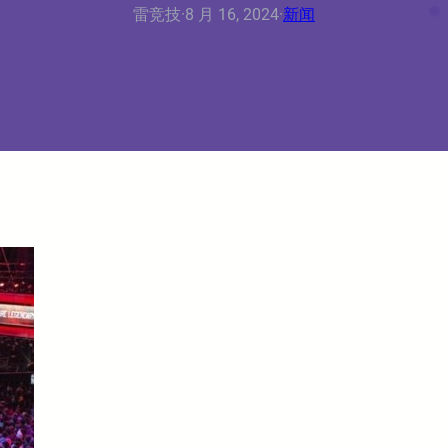
雷竞技
·
8 月 16, 2024
·
新闻