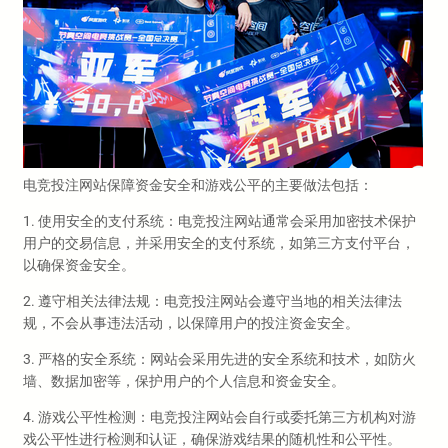
电竞投注网站保障资金安全和游戏公平的主要做法包括：
1. 使用安全的支付系统：电竞投注网站通常会采用加密技术保护
用户的交易信息，并采用安全的支付系统，如第三方支付平台，
以确保资金安全。
2. 遵守相关法律法规：电竞投注网站会遵守当地的相关法律法
规，不会从事违法活动，以保障用户的投注资金安全。
3. 严格的安全系统：网站会采用先进的安全系统和技术，如防火
墙、数据加密等，保护用户的个人信息和资金安全。
4. 游戏公平性检测：电竞投注网站会自行或委托第三方机构对游
戏公平性进行检测和认证，确保游戏结果的随机性和公平性。