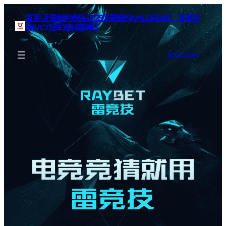
首页–无畏契约竞猜-2025无畏契约(VALORANT、瓦罗兰
特)VCT冠军巡回赛网站
BOOK SEAT