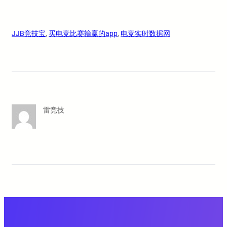
JJB竞技宝
, 
买电竞比赛输赢的app
, 
电竞实时数据网
雷竞技