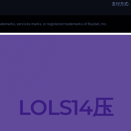
LOLS14压