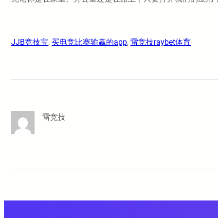
JJB竞技宝
, 
买电竞比赛输赢的app
, 
雷竞技raybet体育
雷竞技