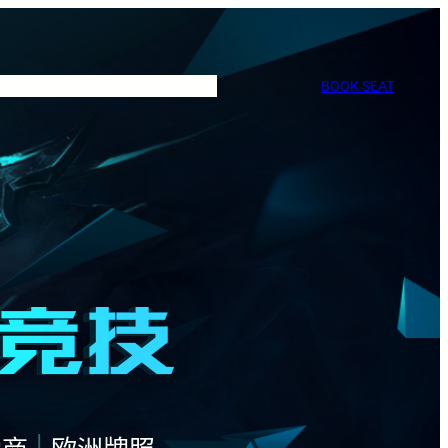
BOOK SEAT