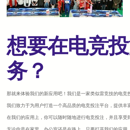
想要在电竞投
务？
那就来体验我们的新应用吧！我们是一家类似雷竞技的电竞
我们致力于为用户打造一个高品质的电竞投注平台，提供丰
在我们的应用上，你可以随时随地进行电竞投注，并且享受
无论你是在家里、办公室还是在路上，只要打开我们的应用