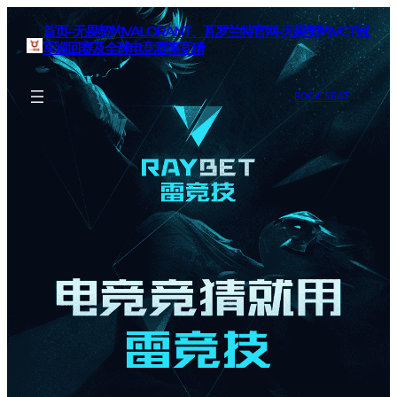
首页–无畏契约VALORANT、瓦罗兰特官网-无畏契约VCT冠
军巡回赛及全球电竞赛事竞猜
BOOK SEAT