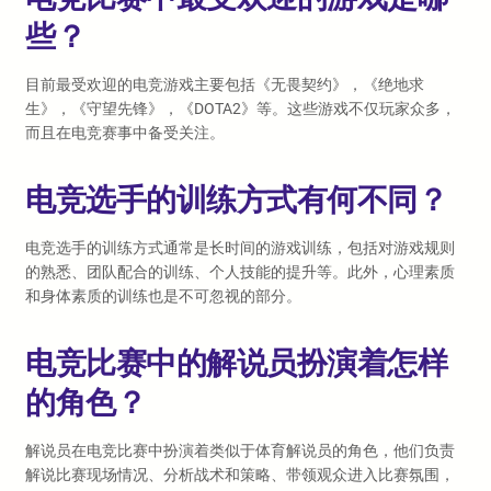
些？
目前最受欢迎的电竞游戏主要包括《无畏契约》，《绝地求
生》，《守望先锋》，《DOTA2》等。这些游戏不仅玩家众多，
而且在电竞赛事中备受关注。
电竞选手的训练方式有何不同？
电竞选手的训练方式通常是长时间的游戏训练，包括对游戏规则
的熟悉、团队配合的训练、个人技能的提升等。此外，心理素质
和身体素质的训练也是不可忽视的部分。
电竞比赛中的解说员扮演着怎样
的角色？
解说员在电竞比赛中扮演着类似于体育解说员的角色，他们负责
解说比赛现场情况、分析战术和策略、带领观众进入比赛氛围，