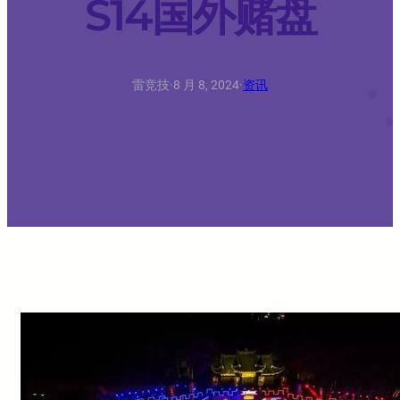
S14国外赌盘
雷竞技
·
8 月 8, 2024
·
资讯