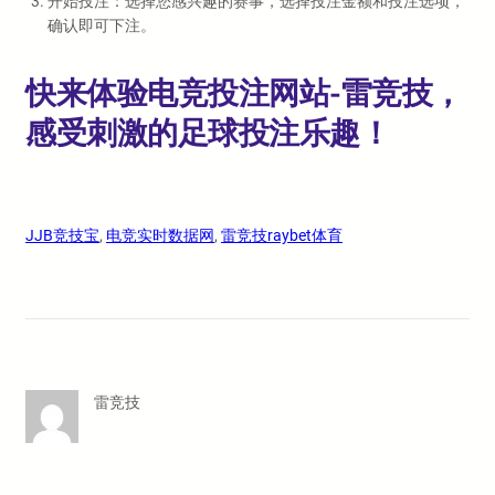
开始投注：选择您感兴趣的赛事，选择投注金额和投注选项，
确认即可下注。
快来体验电竞投注网站-雷竞技，
感受刺激的足球投注乐趣！
JJB竞技宝
, 
电竞实时数据网
, 
雷竞技raybet体育
雷竞技