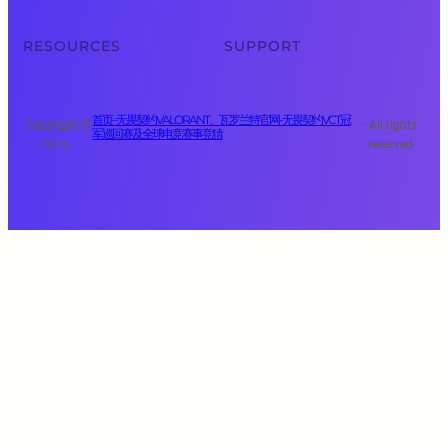
RESOURCES
SUPPORT
首页–无畏契约VALORANT、瓦罗兰特官网-无畏契约VCT冠
Copyright ©
· All rights
军巡回赛及全球电竞赛事竞猜
2025 ·
reserved