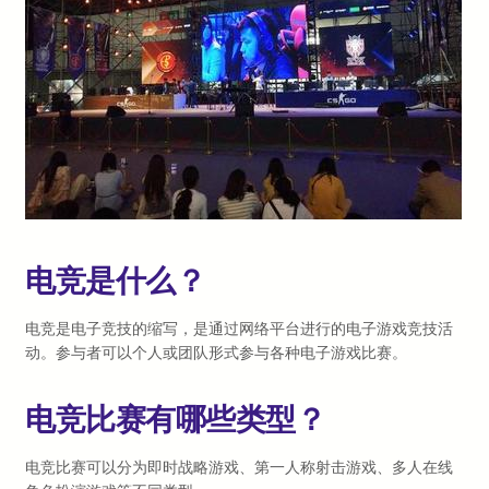
电竞是什么？
电竞是电子竞技的缩写，是通过网络平台进行的电子游戏竞技活
动。参与者可以个人或团队形式参与各种电子游戏比赛。
电竞比赛有哪些类型？
电竞比赛可以分为即时战略游戏、第一人称射击游戏、多人在线