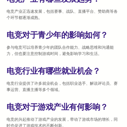
电竞产业正迅速发展，包括赛事、战队、直播平台、赞助商等各
个环节都逐渐成熟。
电竞对于青少年的影响如何？
参与电竞可以培养青少年的团队合作能力、战略思维和沟通能
力，但也要注意控制游戏时间，避免影响学习和生活。
电竞行业有哪些就业机会？
电竞行业提供了许多就业机会，包括职业选手、解说评论员、赛
事运营、直播主播等多个领域。
电竞对于游戏产业有何影响？
电竞的兴起推动了游戏产业的发展，带动了游戏市场的增长，同
时也促进了游戏技术的不断创新。