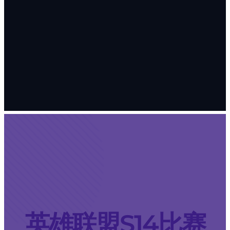
英雄联盟S14比赛