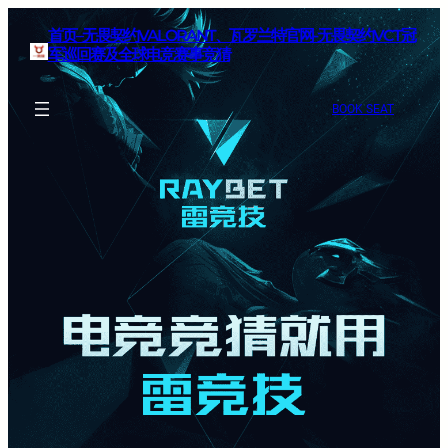
首页–无畏契约VALORANT、瓦罗兰特官网-无畏契约VCT冠
军巡回赛及全球电竞赛事竞猜
BOOK SEAT