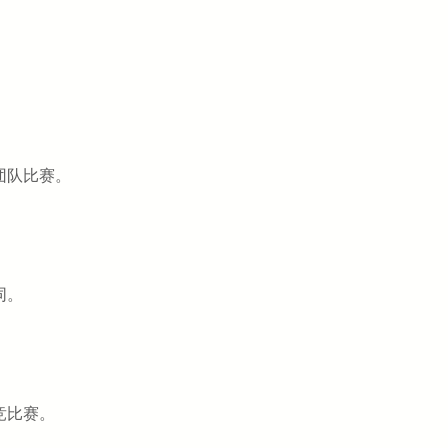
团队比赛。
同。
竞比赛。