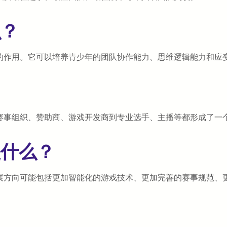
么？
的作用。它可以培养青少年的团队协作能力、思维逻辑能力和应
赛事组织、赞助商、游戏开发商到专业选手、主播等都形成了一
是什么？
展方向可能包括更加智能化的游戏技术、更加完善的赛事规范、