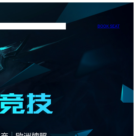
BOOK SEAT