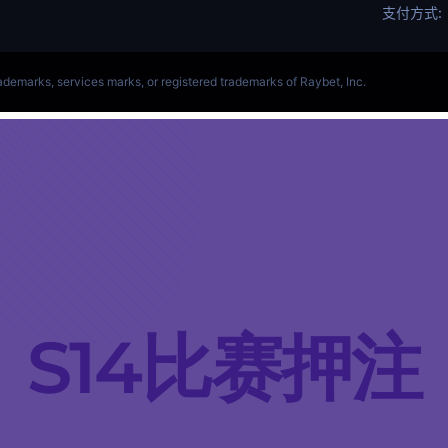
S14比赛押注