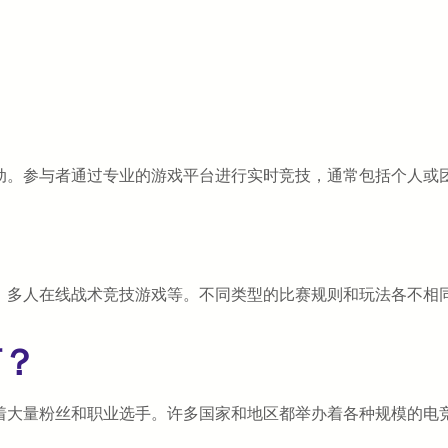
动。参与者通过专业的游戏平台进行实时竞技，通常包括个人或
、多人在线战术竞技游戏等。不同类型的比赛规则和玩法各不相
何？
着大量粉丝和职业选手。许多国家和地区都举办着各种规模的电