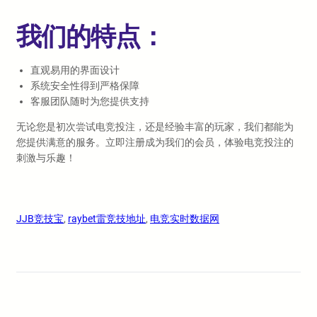
我们的特点：
直观易用的界面设计
系统安全性得到严格保障
客服团队随时为您提供支持
无论您是初次尝试电竞投注，还是经验丰富的玩家，我们都能为
您提供满意的服务。立即注册成为我们的会员，体验电竞投注的
刺激与乐趣！
JJB竞技宝
, 
raybet雷竞技地址
, 
电竞实时数据网