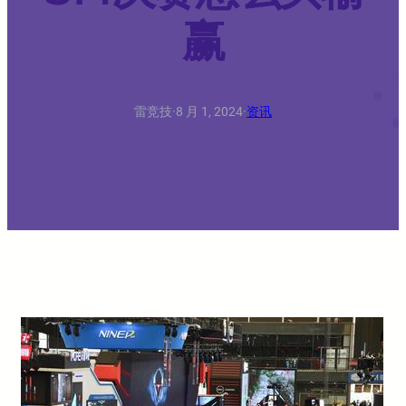
赢
雷竞技
·
8 月 1, 2024
·
资讯