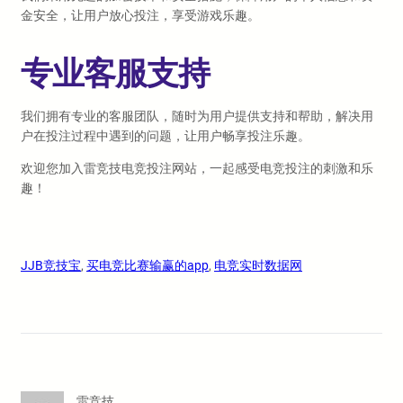
金安全，让用户放心投注，享受游戏乐趣。
专业客服支持
我们拥有专业的客服团队，随时为用户提供支持和帮助，解决用
户在投注过程中遇到的问题，让用户畅享投注乐趣。
欢迎您加入雷竞技电竞投注网站，一起感受电竞投注的刺激和乐
趣！
JJB竞技宝
, 
买电竞比赛输赢的app
, 
电竞实时数据网
雷竞技