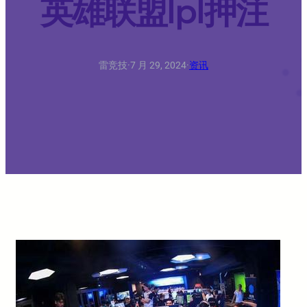
英雄联盟lpl押注
雷竞技
·
7 月 29, 2024
·
资讯