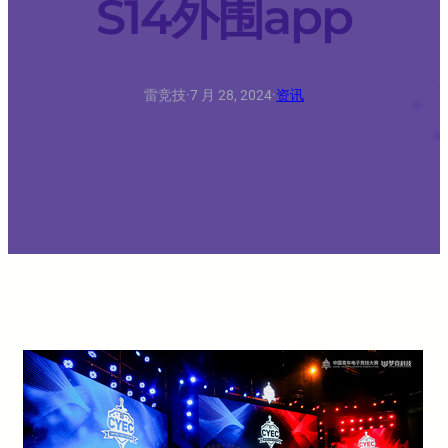
S14外围app
雷竞技
·
7 月 28, 2024
·
资讯