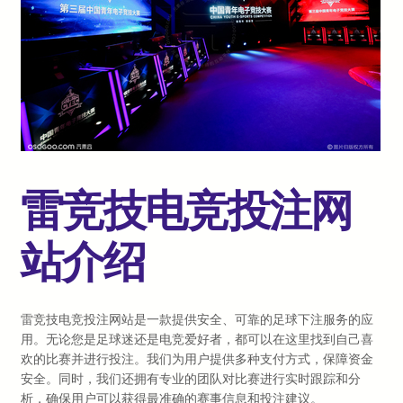
雷竞技电竞投注网
站介绍
雷竞技电竞投注网站是一款提供安全、可靠的足球下注服务的应
用。无论您是足球迷还是电竞爱好者，都可以在这里找到自己喜
欢的比赛并进行投注。我们为用户提供多种支付方式，保障资金
安全。同时，我们还拥有专业的团队对比赛进行实时跟踪和分
析，确保用户可以获得最准确的赛事信息和投注建议。