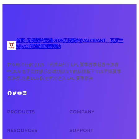
首页–无畏契约竞猜-2025无畏契约(VALORANT、瓦罗兰
特)VCT冠军巡回赛网站
在今晚举行的 2025 《无畏契约》LPL 夏季赛季后赛半决赛
中,BLG 电子竞技俱乐部成功以 3:1 的战绩赢下 TES,晋级夏季
赛决赛,这是 BLG 队史首次进入 LPL 夏季赛决
Facebook
Twitter
YouTube
LinkedIn
PRODUCTS
COMPANY
RESOURCES
SUPPORT