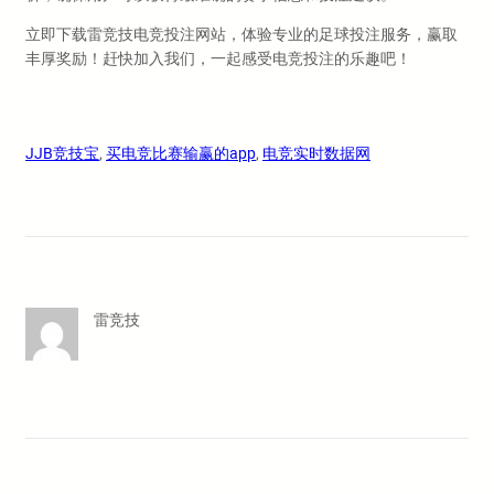
立即下载雷竞技电竞投注网站，体验专业的足球投注服务，赢取
丰厚奖励！赶快加入我们，一起感受电竞投注的乐趣吧！
JJB竞技宝
, 
买电竞比赛输赢的app
, 
电竞实时数据网
雷竞技