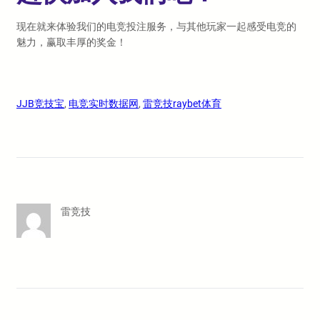
现在就来体验我们的电竞投注服务，与其他玩家一起感受电竞的
魅力，赢取丰厚的奖金！
JJB竞技宝
, 
电竞实时数据网
, 
雷竞技raybet体育
雷竞技