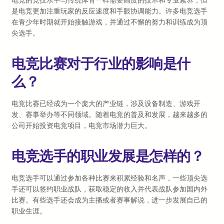
电竞的竞技水平与传统体育一样需要高度的技术和专业素养，但
是电竞更加注重玩家的反应速度和手眼协调能力。许多电竞选手
在青少年时期就开始接触游戏，并通过不懈的努力和训练成为顶
尖选手。
电竞比赛对于行业的影响是什
么？
电竞比赛已经成为一个庞大的产业链，涉及设备制造、游戏开
发、赛事举办等不同领域。随着电竞的普及和发展，越来越多的
公司开始投资电竞项目，电竞市场潜力巨大。
电竞选手的职业发展是怎样的？
电竞选手可以通过参加各种比赛来积累经验和名声，一些顶尖选
手还可以签约职业战队，获取稳定的收入并代表战队参加国内外
比赛。有些选手还会成为主播或者赛事解说，进一步发展自己的
职业生涯。