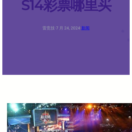
S14彩票哪里买
雷竞技
·
7 月 24, 2024
·
新闻