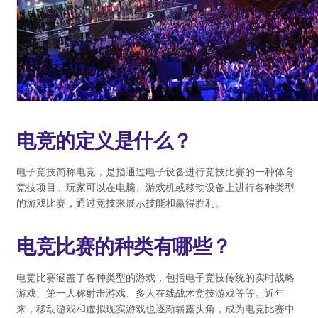
电竞的定义是什么？
电子竞技简称电竞，是指通过电子设备进行竞技比赛的一种体育
竞技项目。玩家可以在电脑、游戏机或移动设备上进行各种类型
的游戏比赛，通过竞技来展示技能和赢得胜利。
电竞比赛的种类有哪些？
电竞比赛涵盖了各种类型的游戏，包括电子竞技传统的实时战略
游戏、第一人称射击游戏、多人在线战术竞技游戏等等。近年
来，移动游戏和虚拟现实游戏也逐渐崭露头角，成为电竞比赛中