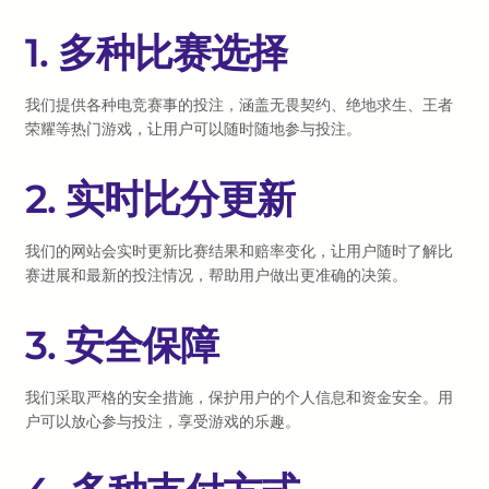
1. 多种比赛选择
我们提供各种电竞赛事的投注，涵盖无畏契约、绝地求生、王者
荣耀等热门游戏，让用户可以随时随地参与投注。
2. 实时比分更新
我们的网站会实时更新比赛结果和赔率变化，让用户随时了解比
赛进展和最新的投注情况，帮助用户做出更准确的决策。
3. 安全保障
我们采取严格的安全措施，保护用户的个人信息和资金安全。用
户可以放心参与投注，享受游戏的乐趣。