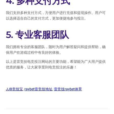
4. 多种支付方式
我们支持多种支付方式，方便用户进行充值和提现操作。用户可
以选择适合自己的支付方式，更加便捷地参与投注。
5. 专业客服团队
我们拥有专业的客服团队，随时为用户解答疑问和提供帮助，确
保用户在游戏过程中有良好的体验。
以上是雷竞技电竞投注网站的主要功能，希望能为广大用户提供
优质的服务，让大家享受到电竞投注的乐趣！
JJB竞技宝
, 
raybet雷竞技地址
, 
雷竞技raybet体育