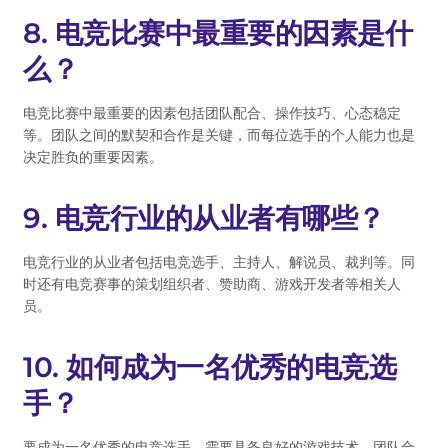
8. 电竞比赛中最重要的因素是什
么？
电竞比赛中最重要的因素包括团队配合、操作技巧、心态稳定
等。团队之间的默契和合作是关键，而每位选手的个人能力也是
决定胜负的重要因素。
9. 电竞行业的从业者有哪些？
电竞行业的从业者包括电竞选手、主持人、解说员、裁判等。同
时还有电竞赛事的策划组织者、赞助商、游戏开发者等相关人
员。
10. 如何成为一名优秀的电竞选
手？
要成为一名优秀的电竞选手，需要具备良好的游戏技术、团队合