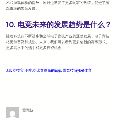
术和游戏体验的提升，同时也激发了更多玩家的热情，促进了游
戏市场的繁荣发展。
10. 电竞未来的发展趋势是什么？
随着科技的不断进步和全球电子竞技产业的蓬勃发展，电子竞技
将更加普及和成熟。未来，我们可以看到更多创新的赛事形式、
更多高水平的选手和更多投资机会。
JJB竞技宝
, 
买电竞比赛输赢的app
, 
雷竞技raybet体育
雷竞技