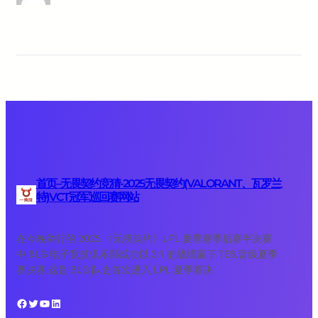
首页–无畏契约竞猜-2025无畏契约(VALORANT、瓦罗兰
特)VCT冠军巡回赛网站
在今晚举行的 2025 《无畏契约》LPL 夏季赛季后赛半决赛
中,BLG 电子竞技俱乐部成功以 3:1 的战绩赢下 TES,晋级夏季
赛决赛,这是 BLG 队史首次进入 LPL 夏季赛决
Facebook
Twitter
YouTube
LinkedIn