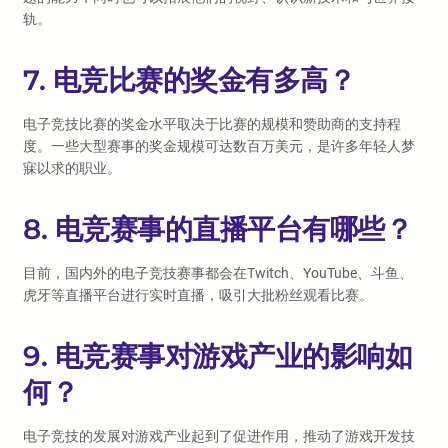
轨。
7. 电竞比赛的奖金有多高？
电子竞技比赛的奖金水平取决于比赛的规模和赞助商的支持程
度。一些大型赛事的奖金规模可达数百万美元，是许多年轻人梦
寐以求的职业。
8. 电竞赛事的直播平台有哪些？
目前，国内外的电子竞技赛事都会在Twitch、YouTube、斗鱼、
虎牙等直播平台进行实时直播，吸引大批粉丝观看比赛。
9. 电竞赛事对游戏产业的影响如
何？
电子竞技的发展对游戏产业起到了促进作用，推动了游戏开发技