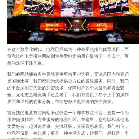
在这个数字化时代，电竞已经成为一种备受热捧的体育项目，而
雷竞技的电竞投注网站则为热爱电竞的用户提供了一个安全、可
靠的足球下注平台。
我们的网站拥有多种足球赛事可供用户选择，无论是国内联赛还
是国际比赛，我们都能为您提供全方位的投注服务。同时，我们
的平台采用了先进的加密技术，保障用户的个人信息和资金安
全。无论您是电竞新手还是老手，我们都提供了易于上手的操作
界面和详尽的赛事分析，帮助您做出更准确的投注决策。
雷竞技的电竞投注网站不仅仅是一个赛事投注平台，更是一个为
用户提供精准、专业服务的电竞社区。在这里，您可以和其他电
竞爱好者一起讨论赛事、交流经验，分享喜怒哀乐。我们相信，
电竞不仅是一种比赛，更是一种生活方式，让我们一起打造一个