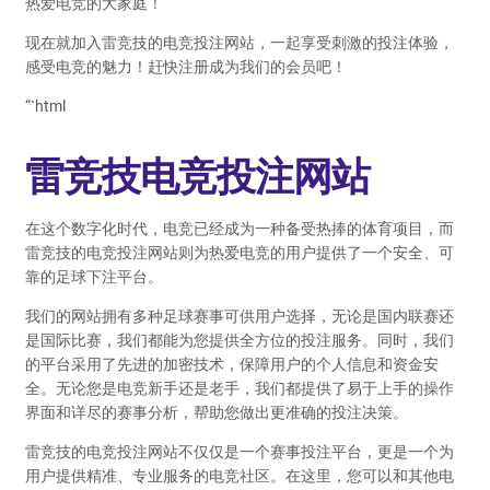
热爱电竞的大家庭！
现在就加入雷竞技的电竞投注网站，一起享受刺激的投注体验，
感受电竞的魅力！赶快注册成为我们的会员吧！
“`html
雷竞技电竞投注网站
在这个数字化时代，电竞已经成为一种备受热捧的体育项目，而
雷竞技的电竞投注网站则为热爱电竞的用户提供了一个安全、可
靠的足球下注平台。
我们的网站拥有多种足球赛事可供用户选择，无论是国内联赛还
是国际比赛，我们都能为您提供全方位的投注服务。同时，我们
的平台采用了先进的加密技术，保障用户的个人信息和资金安
全。无论您是电竞新手还是老手，我们都提供了易于上手的操作
界面和详尽的赛事分析，帮助您做出更准确的投注决策。
雷竞技的电竞投注网站不仅仅是一个赛事投注平台，更是一个为
用户提供精准、专业服务的电竞社区。在这里，您可以和其他电