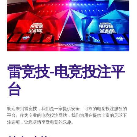
雷竞技-电竞投注平
台
欢迎来到雷竞技，我们是一家提供安全、可靠的电竞投注服务的
平台。作为专业的电竞投注网站，我们为用户提供丰富的足球下
注选项，让您尽情享受电竞的乐趣。