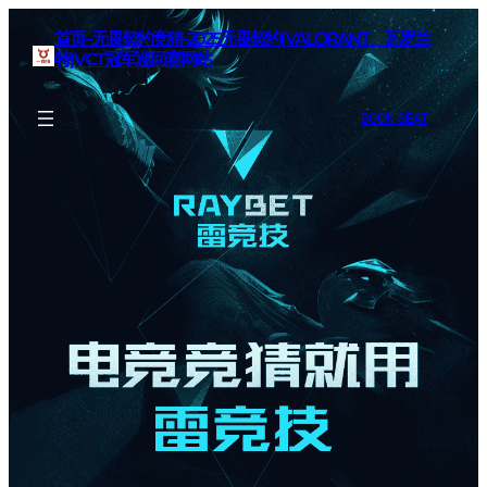
首页–无畏契约竞猜-2025无畏契约(VALORANT、瓦罗兰
特)VCT冠军巡回赛网站
BOOK SEAT