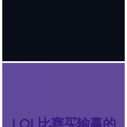
LOL比赛买输赢的