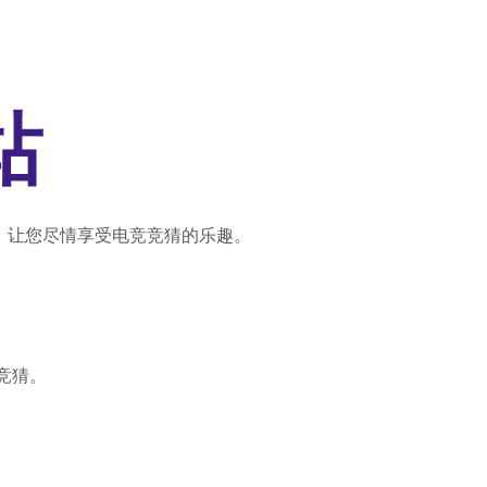
站
，让您尽情享受电竞竞猜的乐趣。
竞猜。