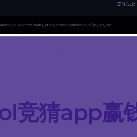
lol竞猜app赢