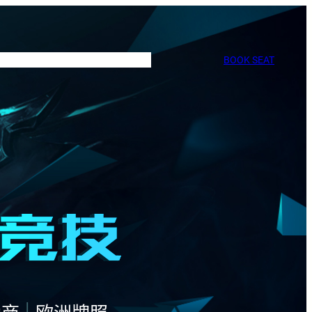
BOOK SEAT