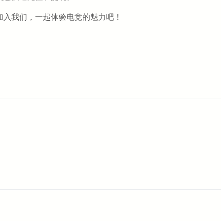
加入我们，一起体验电竞的魅力吧！