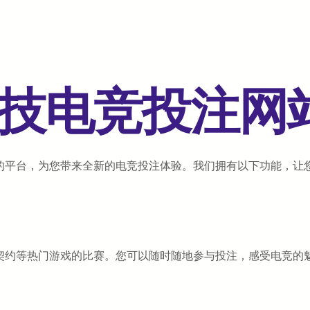
技电竞投注网
的平台，为您带来全新的电竞投注体验。我们拥有以下功能，让
无畏契约等热门游戏的比赛。您可以随时随地参与投注，感受电竞的