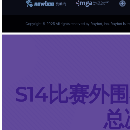
S14比赛外
总