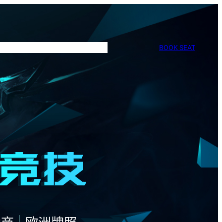
BOOK SEAT