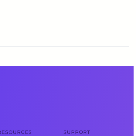
RESOURCES
SUPPORT