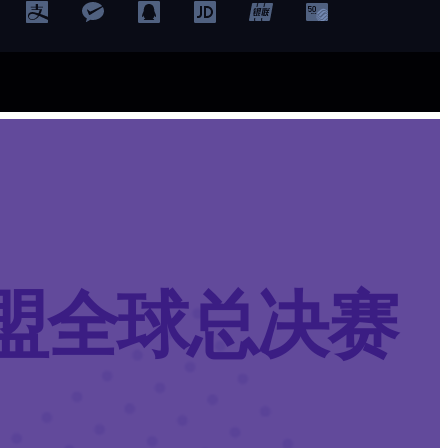
联盟全球总决赛