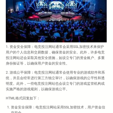
1. 资金安全保障：电竞投注网站通常会采用SSL加密技术来保护
用户的个人信息和交易数据，确保资金的安全。此外，许多电竞
投注网站还会采取其他安全措施，如设立专门的资金账户、多重
身份验证等，以确保用户资金的安全性。
2. 游戏公平保障：电竞投注网站通常会使用专业的游戏软件和系
统，并且会经常进行第三方独立审计，以确保游戏的公平性和透
明度。此外，一些电竞投注网站也会设立专门的游戏监管机构或
实施严格的游戏规则，以确保游戏公平。
HTML格式回复如下：
资金安全保障：电竞投注网站采用SSL加密技术，用户资金信
息安全。