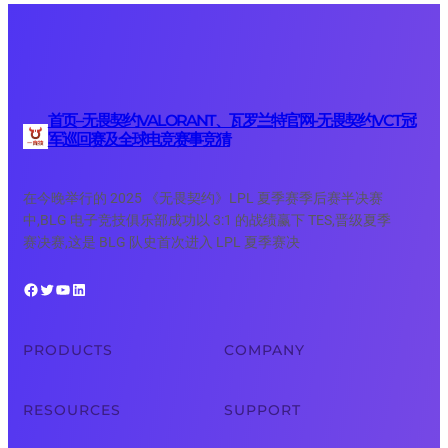
首页–无畏契约VALORANT、瓦罗兰特官网-无畏契约VCT冠
军巡回赛及全球电竞赛事竞猜
在今晚举行的 2025 《无畏契约》LPL 夏季赛季后赛半决赛
中,BLG 电子竞技俱乐部成功以 3:1 的战绩赢下 TES,晋级夏季
赛决赛,这是 BLG 队史首次进入 LPL 夏季赛决
Facebook
Twitter
YouTube
LinkedIn
PRODUCTS
COMPANY
RESOURCES
SUPPORT