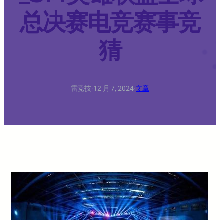
总决赛电竞赛事竞
猜
雷竞技
·
12 月 7, 2024
·
文章