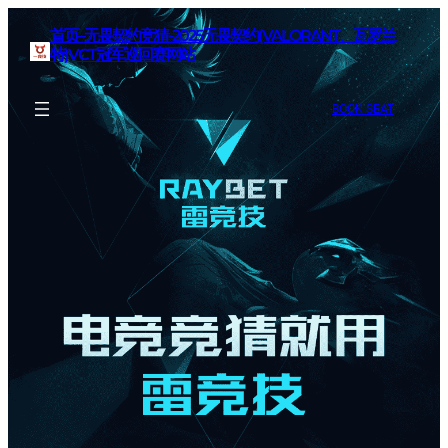
首页–无畏契约竞猜-2025无畏契约(VALORANT、瓦罗兰
特)VCT冠军巡回赛网站
BOOK SEAT