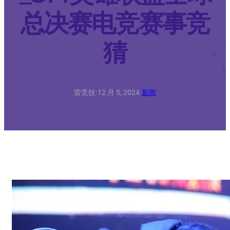
总决赛电竞赛事竞
猜
雷竞技
·
12 月 5, 2024
·
新闻