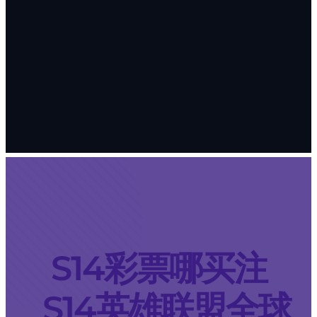
S14彩票哪买注
_S14英雄联盟全球