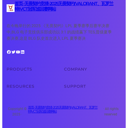
首页–无畏契约竞猜-2025无畏契约(VALORANT、瓦罗兰
特)VCT冠军巡回赛网站
在今晚举行的 2025 《无畏契约》LPL 夏季赛季后赛半决赛
中,BLG 电子竞技俱乐部成功以 3:1 的战绩赢下 TES,晋级夏季
赛决赛,这是 BLG 队史首次进入 LPL 夏季赛决
Facebook
Twitter
YouTube
LinkedIn
PRODUCTS
COMPANY
RESOURCES
SUPPORT
首页–无畏契约竞猜-2025无畏契约(VALORANT、瓦罗兰
Copyright ©
· All rights
特)VCT冠军巡回赛网站
2025 ·
reserved