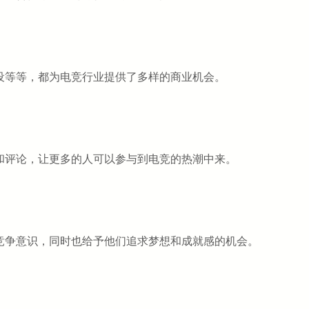
设等等，都为电竞行业提供了多样的商业机会。
播和评论，让更多的人可以参与到电竞的热潮中来。
竞争意识，同时也给予他们追求梦想和成就感的机会。