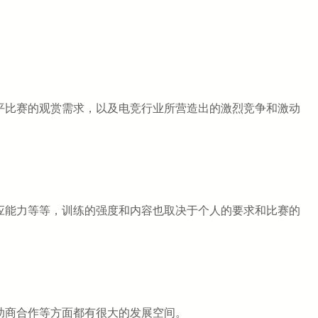
平比赛的观赏需求，以及电竞行业所营造出的激烈竞争和激动
应能力等等，训练的强度和内容也取决于个人的要求和比赛的
助商合作等方面都有很大的发展空间。