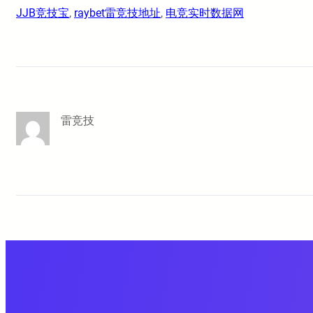
JJB竞技宝
, 
raybet雷竞技地址
, 
电竞实时数据网
雷竞技