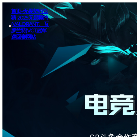
首页–无畏契约竞
猜-2025无畏契约
(VALORANT、瓦
罗兰特)VCT冠军
巡回赛网站