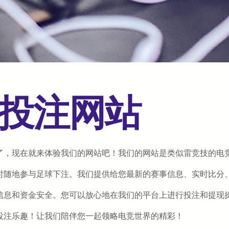
投注网站
了，现在就来体验我们的网站吧！我们的网站是类似雷竞技的电
时随地参与足球下注。我们提供给您最新的赛事信息、实时比分
信息和资金安全。您可以放心地在我们的平台上进行投注和提现
投注乐趣！让我们陪伴您一起领略电竞世界的精彩！