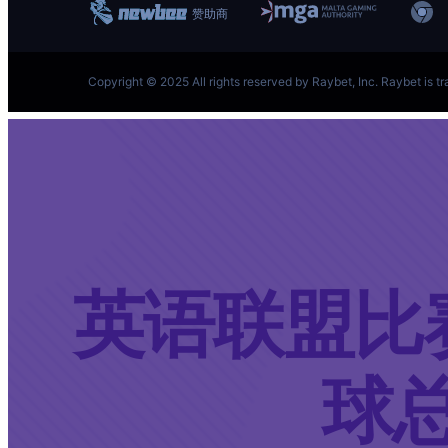
英语联盟比
球