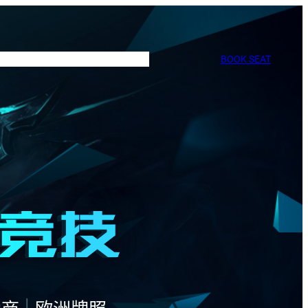
BOOK SEAT