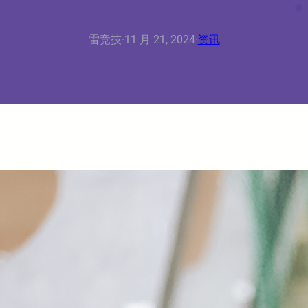
雷竞技
·
11 月 21, 2024
·
资讯