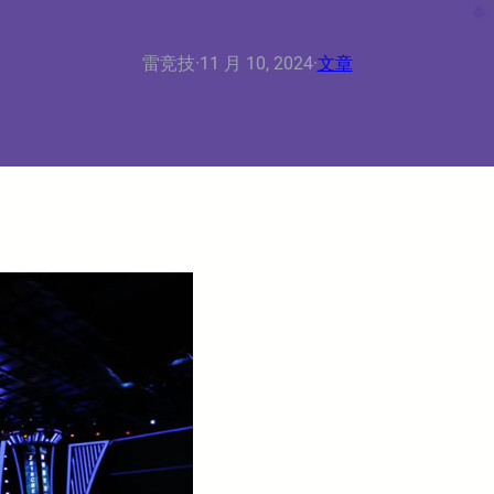
雷竞技
·
11 月 10, 2024
·
文章