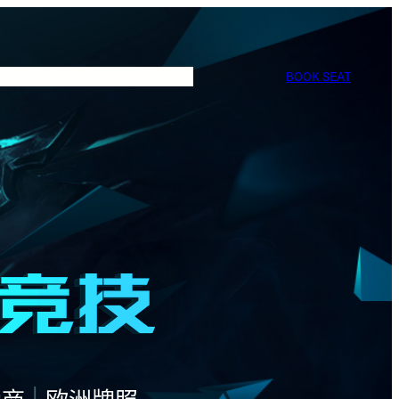
BOOK SEAT