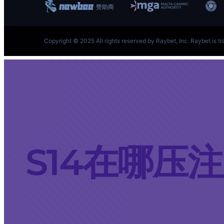
S14在哪压