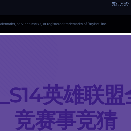
注_S14英雄联
竞赛事竞猜