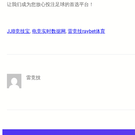
让我们成为您放心投注足球的首选平台！
JJB竞技宝
, 
电竞实时数据网
, 
雷竞技raybet体育
雷竞技