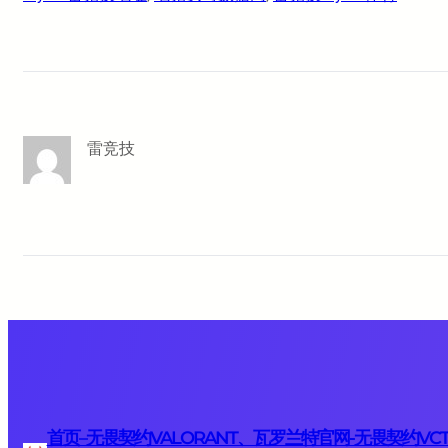
雷竞技
首页–无畏契约VALORANT、瓦罗兰特官网-无畏契约VC