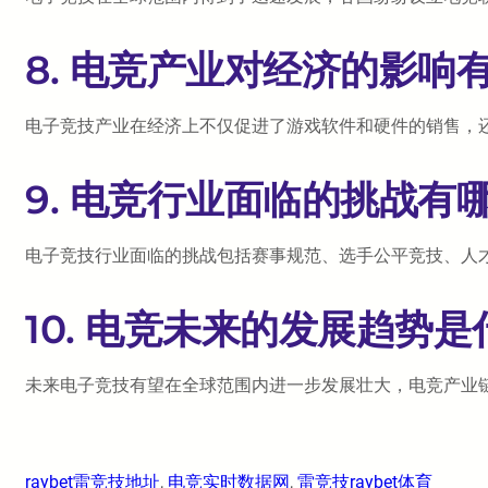
8. 电竞产业对经济的影响
电子竞技产业在经济上不仅促进了游戏软件和硬件的销售，
9. 电竞行业面临的挑战有
电子竞技行业面临的挑战包括赛事规范、选手公平竞技、人
10. 电竞未来的发展趋势
未来电子竞技有望在全球范围内进一步发展壮大，电竞产业
raybet雷竞技地址
, 
电竞实时数据网
, 
雷竞技raybet体育