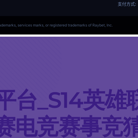
注平台_S14英
赛电竞赛事竞