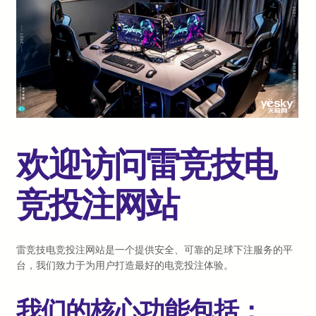
欢迎访问雷竞技电
竞投注网站
雷竞技电竞投注网站是一个提供安全、可靠的足球下注服务的平
台，我们致力于为用户打造最好的电竞投注体验。
我们的核心功能包括：