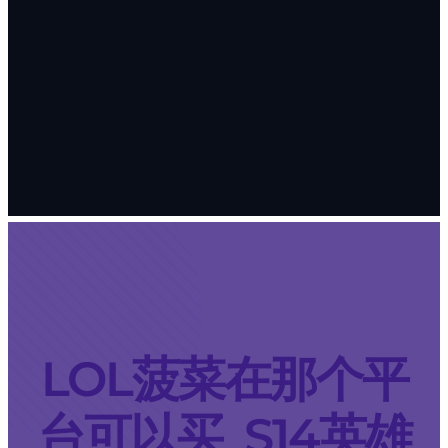
LOL菠菜在那个平
台可以买_S14英雄