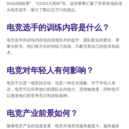
Dota2锦标赛”、“CS:GO大师杯”等。这些赛事汇聚了世界各地的顶
尖电竞选手，吸引了数以百万计的观众。
电竞选手的训练内容是什么？
电竞选手的训练内容包括游戏技术的提升、团队配合的磨合、赛
事分析等。他们每天长时间练习游戏，不断完善自己的技术和战
术。
电竞对年轻人有何影响？
电竞不仅是一项竞技活动，也是一种文化现象。对于年轻人来
说，电竞可以培养他们的团队合作能力、思维敏捷度，同时也可
以激发他们的竞争意识和进取精神。
电竞产业前景如何？
随着电竞产业的迅速发展，电竞市场变得越来越庞大。越来越多