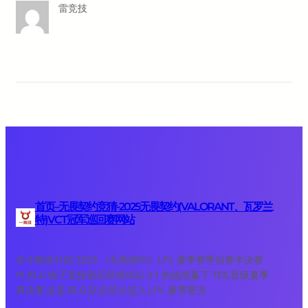
雷竞技
首页–无畏契约竞猜-2025无畏契约(VALORANT、瓦罗兰
特)VCT冠军巡回赛网站
在今晚举行的 2025 《无畏契约》LPL 夏季赛季后赛半决赛
中,BLG 电子竞技俱乐部成功以 3:1 的战绩赢下 TES,晋级夏季
赛决赛,这是 BLG 队史首次进入 LPL 夏季赛决