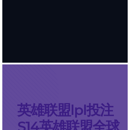
英雄联盟lpl投注
_S14英雄联盟全球