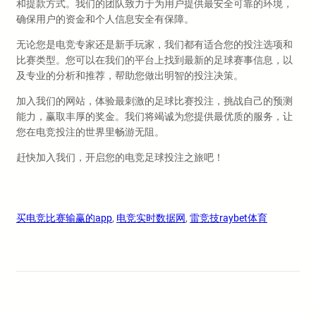
和提款方式。我们的团队致力于为用户提供最安全可靠的环境，
确保用户的资金和个人信息安全有保障。
无论您是电竞专家还是新手玩家，我们都有适合您的投注选项和
比赛类型。您可以在我们的平台上找到最新的足球赛事信息，以
及专业的分析和推荐，帮助您做出明智的投注决策。
加入我们的网站，体验最刺激的足球比赛投注，挑战自己的预测
能力，赢取丰厚的奖金。我们将竭诚为您提供最优质的服务，让
您在电竞投注的世界里畅游无阻。
赶快加入我们，开启您的电竞足球投注之旅吧！
买电竞比赛输赢的app
, 
电竞实时数据网
, 
雷竞技raybet体育