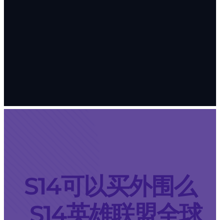
S14可以买外围么
_S14英雄联盟全球