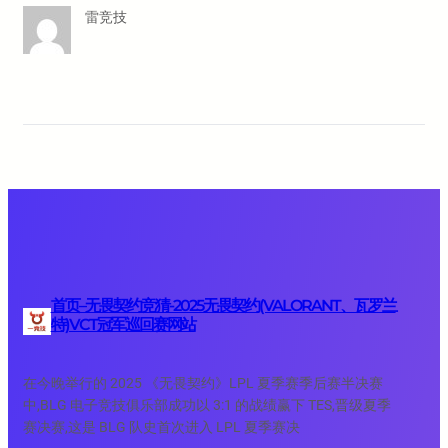
雷竞技
首页–无畏契约竞猜-2025无畏契约(VALORANT、瓦罗兰
特)VCT冠军巡回赛网站
在今晚举行的 2025 《无畏契约》LPL 夏季赛季后赛半决赛
中,BLG 电子竞技俱乐部成功以 3:1 的战绩赢下 TES,晋级夏季
赛决赛,这是 BLG 队史首次进入 LPL 夏季赛决