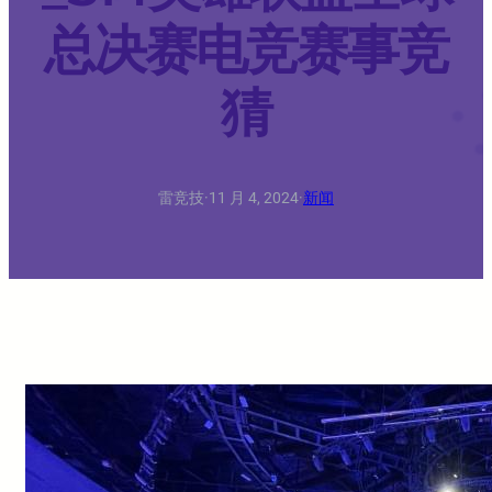
总决赛电竞赛事竞
猜
雷竞技
·
11 月 4, 2024
·
新闻