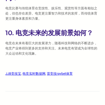
电竞比赛与传统体育在竞技性、娱乐性、观赏性等方面有相似之
处，但也存在差异。电竞更注重智力和技术的发挥，而传统体育
更注重身体素质和力量。
10. 电竞未来的发展前景如何？
电竞在未来有着巨大的发展潜力，随着科技和网络的不断进步，
电竞产业将得到更多的支持和关注。未来电竞有望成为全球性的
大众运动和文化现象。
JJB竞技宝
, 
电竞实时数据网
, 
雷竞技raybet体育