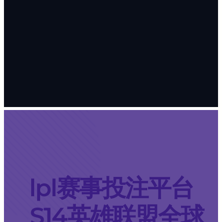
lpl赛事投注平台
_S14英雄联盟全球