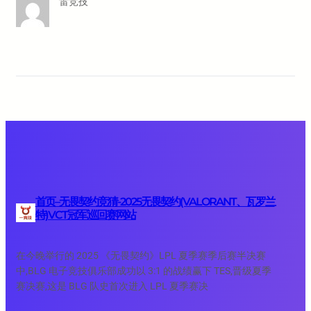
雷竞技
首页–无畏契约竞猜-2025无畏契约(VALORANT、瓦罗兰
特)VCT冠军巡回赛网站
在今晚举行的 2025 《无畏契约》LPL 夏季赛季后赛半决赛
中,BLG 电子竞技俱乐部成功以 3:1 的战绩赢下 TES,晋级夏季
赛决赛,这是 BLG 队史首次进入 LPL 夏季赛决