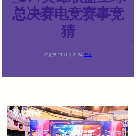
总决赛电竞赛事竞
猜
雷竞技
·
11 月 3, 2024
·
资讯