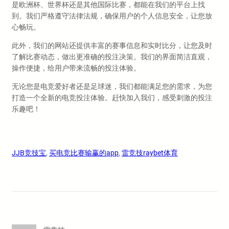
是欧洲杯、世界杯还是其他国际比赛，都能在我们的平台上找
到。我们严格遵守法律法规，确保用户的个人信息安全，让您放
心畅玩。
此外，我们的网站还提供丰富的赛事信息和实时比分，让您及时
了解比赛动态，做出更准确的投注决策。我们的界面简洁直观，
操作便捷，给用户带来流畅的投注体验。
无论您是电竞爱好者还是足球迷，我们都能满足您的需求，为您
打造一个全新的电竞投注体验。赶快加入我们，感受刺激的投注
乐趣吧！
JJB竞技宝
, 
买电竞比赛输赢的app
, 
雷竞技raybet体育