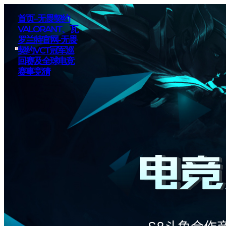
首页–无畏契约
VALORANT、瓦
罗兰特官网-无畏
契约VCT冠军巡
回赛及全球电竞
赛事竞猜