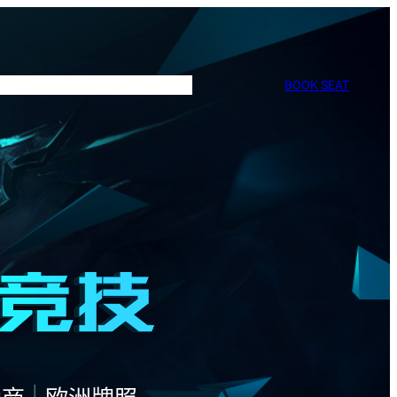
BOOK SEAT