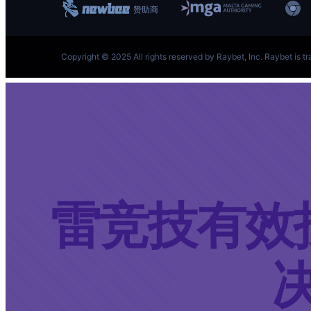
雷竞技有效