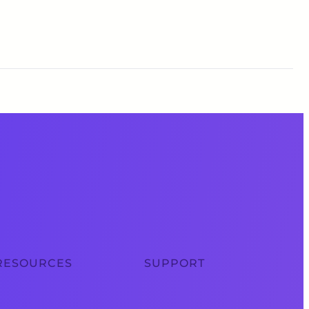
RESOURCES
SUPPORT