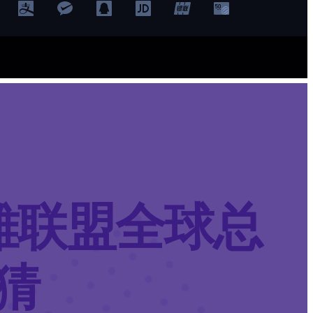
雄联盟全球总
猜