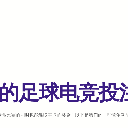
的足球电竞投
欣赏比赛的同时也能赢取丰厚的奖金！以下是我们的一些竞争功