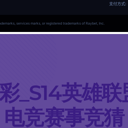
竞彩_S14英雄
电竞赛事竞猜