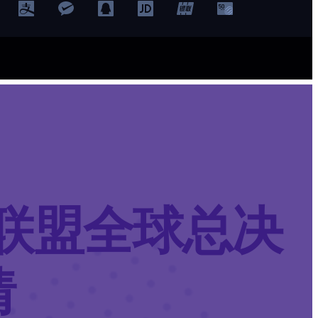
雄联盟全球总决
猜