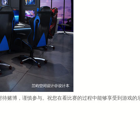
对待赌博，谨慎参与。祝您在看比赛的过程中能够享受到游戏的