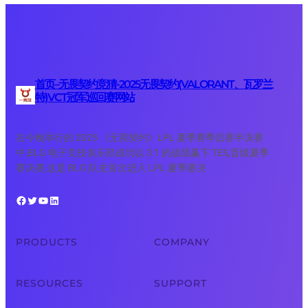
首页–无畏契约竞猜-2025无畏契约(VALORANT、瓦罗兰
特)VCT冠军巡回赛网站
在今晚举行的 2025 《无畏契约》LPL 夏季赛季后赛半决赛
中,BLG 电子竞技俱乐部成功以 3:1 的战绩赢下 TES,晋级夏季
赛决赛,这是 BLG 队史首次进入 LPL 夏季赛决
Facebook
Twitter
YouTube
LinkedIn
PRODUCTS
COMPANY
RESOURCES
SUPPORT