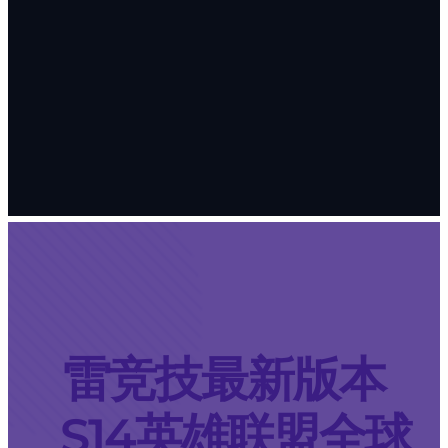
雷竞技最新版本
_S14英雄联盟全球