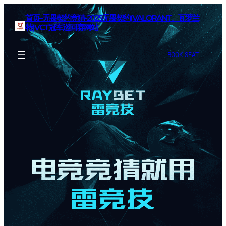
首页–无畏契约竞猜-2025无畏契约(VALORANT、瓦罗兰
特)VCT冠军巡回赛网站
BOOK SEAT