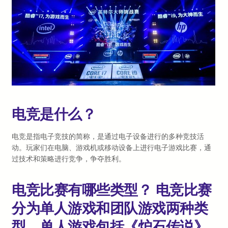
电竞是什么？
电竞是指电子竞技的简称，是通过电子设备进行的多种竞技活
动。玩家们在电脑、游戏机或移动设备上进行电子游戏比赛，通
过技术和策略进行竞争，争夺胜利。
电竞比赛有哪些类型？
电竞比赛
分为单人游戏和团队游戏两种类
型。单人游戏包括《炉石传说》