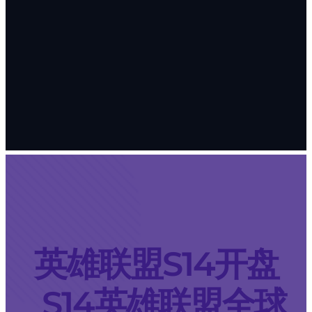
英雄联盟S14开盘
_S14英雄联盟全球