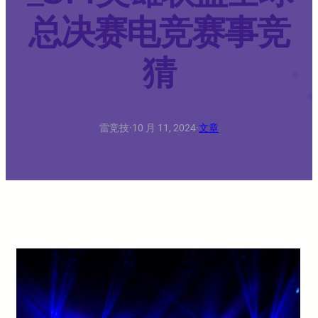
总决赛电竞赛事竞
猜
雷竞技
·
10 月 11, 2024
·
文章