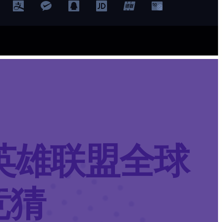
4英雄联盟全球
竞猜