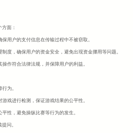
个方面：
术确保用户的支付信息在传输过程中不被窃取。
管理制度，确保用户的资金安全，避免出现资金挪用等问题。
保其操作符合法律法规，并保障用户的利益。
弊行为。
构对游戏进行检测，保证游戏结果的公平性。
的公平性，避免操纵比赛等行为的发生。
续提问。