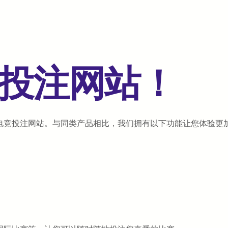
投注网站！
电竞投注网站。与同类产品相比，我们拥有以下功能让您体验更