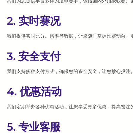
我们为您提供丰富多样的足球赛事，包括国内外顶级联赛、
2. 实时赛况
我们提供实时比分、赔率等数据，让您随时掌握比赛动向，
3. 安全支付
我们支持多种支付方式，确保您的资金安全，让您放心投注
4. 优惠活动
我们定期举办各种优惠活动，让您享受更多优惠，提高投注
5. 专业客服