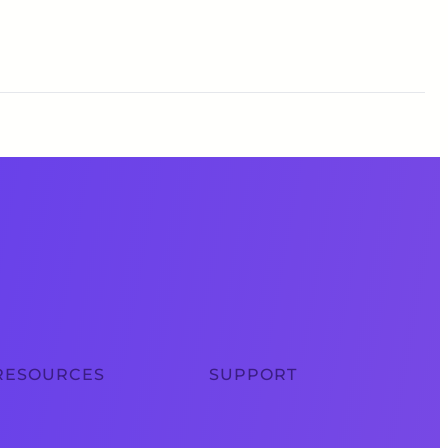
RESOURCES
SUPPORT