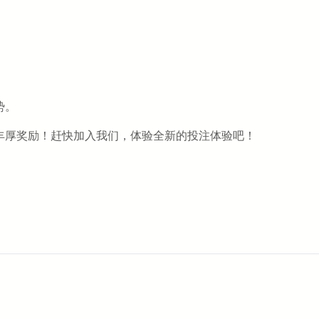
势。
丰厚奖励！赶快加入我们，体验全新的投注体验吧！