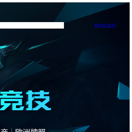
BOOK SEAT